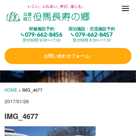
但馬長寿の郷とは
研修施設予約
宿泊施設・交流施設予約
079-662-8456
079-662-8457
集 う
(研修施設)
受付時間 9:00〜17:00
受付時間 8:30〜17:30
お問い合わせフォーム
楽しむ
(交流施設・事業)
学 ぶ
(健康福祉)
HOME
>
IMG_4677
2017/01/26
泊まる
(宿泊)
IMG_4677