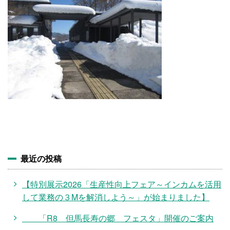
施設・料金
アクセス
最近の投稿
【特別展示2026「生産性向上フェア～インカムを活用
して業務の３Mを解消しよう～」が始まりました】
「R8 但馬長寿の郷 フェスタ」開催のご案内