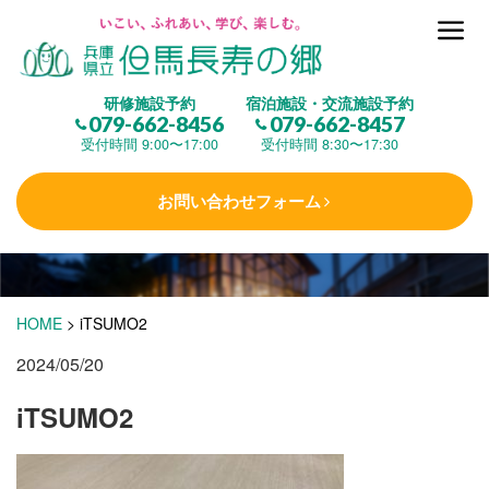
但馬長寿の郷とは
研修施設予約
宿泊施設・交流施設予約
079-662-8456
079-662-8457
集 う
(研修施設)
受付時間 9:00〜17:00
受付時間 8:30〜17:30
お問い合わせフォーム
楽しむ
(交流施設・事業)
学 ぶ
(健康福祉)
HOME
>
iTSUMO2
2024/05/20
泊まる
(宿泊)
iTSUMO2