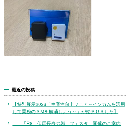
施設・料金
アクセス
最近の投稿
【特別展示2026「生産性向上フェア～インカムを活用
して業務の３Mを解消しよう～」が始まりました】
「R8 但馬長寿の郷 フェスタ」開催のご案内