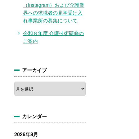
（Instagram）および介護業
界への求職者の見学受け入
れ事業所の募集について
令和８年度 介護技術研修の
ご案内
アーカイブ
ア
ー
カ
イ
ブ
カレンダー
2026年8月