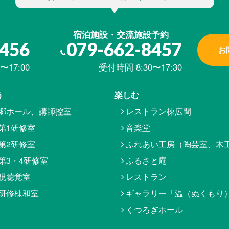
宿泊施設・交流施設予約
8456
079-662-8457
お
〜17:00
受付時間 8:30〜17:30
う
楽しむ
郷ホール、講師控室
レストラン棟広間
第1研修室
音楽堂
第2研修室
ふれあい工房（陶芸室、木
第3・4研修室
ふるさと庵
視聴覚室
レストラン
研修棟和室
ギャラリー「温（ぬくもり
くつろぎホール