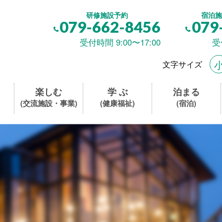
研修施設予約
宿泊施
079-662-8456
079
受付時間 9:00〜17:00
受
文字サイズ
楽しむ
学 ぶ
泊まる
(交流施設・事業)
(健康福祉)
(宿泊)