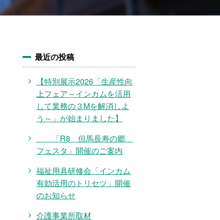
最近の投稿
【特別展示2026「生産性向
上フェア～インカムを活用
して業務の３Mを解消しよ
う～」が始まりました】
「R8 但馬長寿の郷
フェスタ」開催のご案内
福祉用具研修会「インカム
有効活用のトリセツ」開催
のお知らせ
介護事業所取材