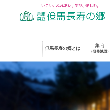
集 う
但馬長寿の郷とは
(研修施設)