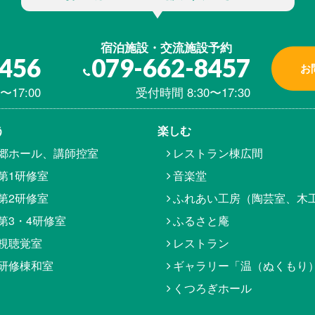
宿泊施設・交流施設予約
8456
079-662-8457
お
〜17:00
受付時間 8:30〜17:30
う
楽しむ
郷ホール、講師控室
レストラン棟広間
第1研修室
音楽堂
第2研修室
ふれあい工房（陶芸室、木
第3・4研修室
ふるさと庵
視聴覚室
レストラン
研修棟和室
ギャラリー「温（ぬくもり
くつろぎホール