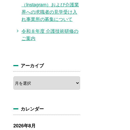
（Instagram）および介護業
界への求職者の見学受け入
れ事業所の募集について
令和８年度 介護技術研修の
ご案内
アーカイブ
ア
ー
カ
イ
ブ
カレンダー
2026年8月