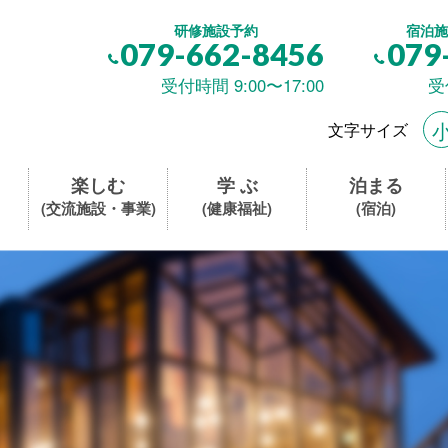
研修施設予約
宿泊施
079-662-8456
079
受付時間 9:00〜17:00
受
文字サイズ
楽しむ
学 ぶ
泊まる
(交流施設・事業)
(健康福祉)
(宿泊)