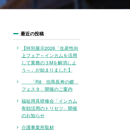
最近の投稿
【特別展示2026「生産性向
上フェア～インカムを活用
して業務の３Mを解消しよ
う～」が始まりました】
「R8 但馬長寿の郷
フェスタ」開催のご案内
福祉用具研修会「インカム
有効活用のトリセツ」開催
のお知らせ
介護事業所取材