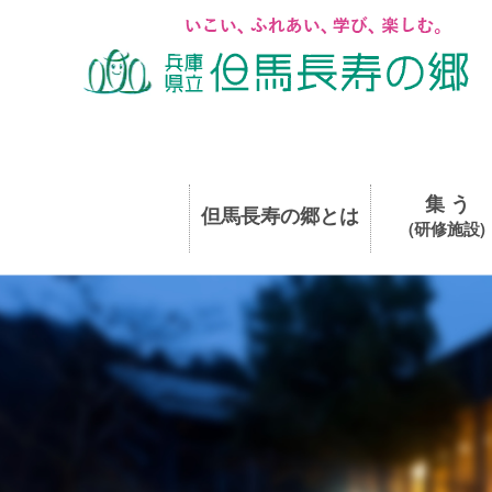
集 う
但馬長寿の郷とは
(研修施設)