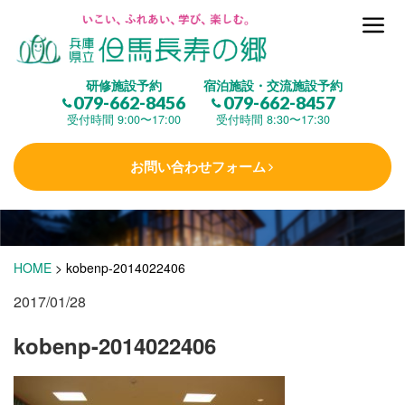
但馬長寿の郷とは
研修施設予約
宿泊施設・交流施設予約
079-662-8456
079-662-8457
集 う
(研修施設)
受付時間 9:00〜17:00
受付時間 8:30〜17:30
お問い合わせフォーム
楽しむ
(交流施設・事業)
学 ぶ
(健康福祉)
HOME
>
kobenp-2014022406
2017/01/28
泊まる
(宿泊)
kobenp-2014022406