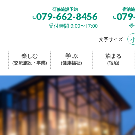
研修施設予約
宿泊施
079-662-8456
079
受付時間 9:00〜17:00
受
文字サイズ
楽しむ
学 ぶ
泊まる
(交流施設・事業)
(健康福祉)
(宿泊)