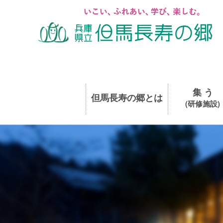
集 う
但馬長寿の郷とは
(研修施設)