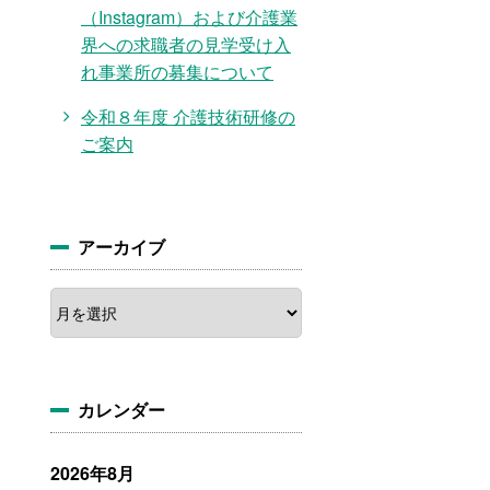
（Instagram）および介護業
界への求職者の見学受け入
れ事業所の募集について
令和８年度 介護技術研修の
ご案内
アーカイブ
ア
ー
カ
イ
ブ
カレンダー
2026年8月