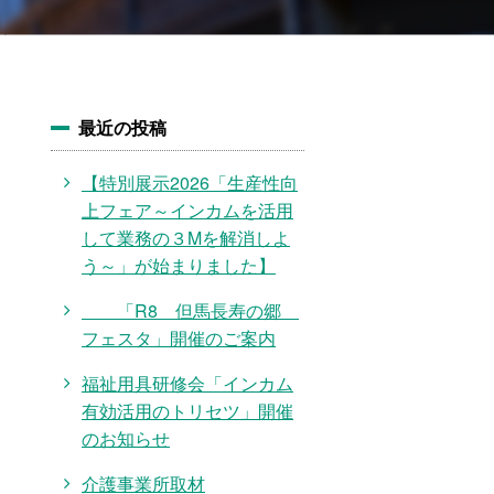
最近の投稿
【特別展示2026「生産性向
上フェア～インカムを活用
して業務の３Mを解消しよ
う～」が始まりました】
「R8 但馬長寿の郷
フェスタ」開催のご案内
福祉用具研修会「インカム
有効活用のトリセツ」開催
のお知らせ
介護事業所取材