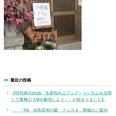
施設・料金
アクセス
最近の投稿
【特別展示2026「生産性向上フェア～インカムを活用
して業務の３Mを解消しよう～」が始まりました】
「R8 但馬長寿の郷 フェスタ」開催のご案内