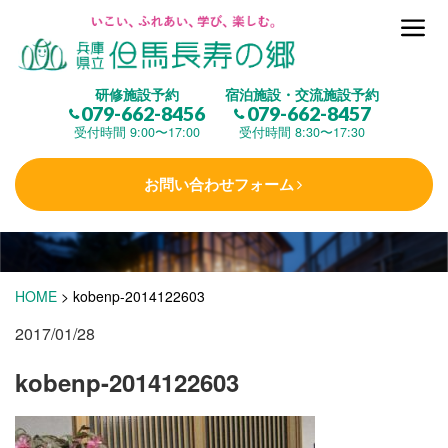
但馬長寿の郷とは
研修施設予約
宿泊施設・交流施設予約
079-662-8456
079-662-8457
集 う
(研修施設)
受付時間 9:00〜17:00
受付時間 8:30〜17:30
お問い合わせフォーム
楽しむ
(交流施設・事業)
学 ぶ
(健康福祉)
HOME
>
kobenp-2014122603
2017/01/28
泊まる
(宿泊)
kobenp-2014122603