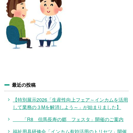
施設・料金
アクセス
最近の投稿
【特別展示2026「生産性向上フェア～インカムを活用
して業務の３Mを解消しよう～」が始まりました】
「R8 但馬長寿の郷 フェスタ」開催のご案内
福祉用具研修会「インカム有効活用のトリセツ」開催