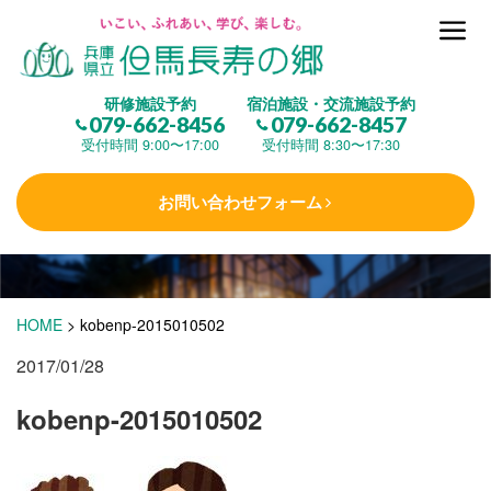
但馬長寿の郷とは
研修施設予約
宿泊施設・交流施設予約
079-662-8456
079-662-8457
集 う
(研修施設)
受付時間 9:00〜17:00
受付時間 8:30〜17:30
お問い合わせフォーム
楽しむ
(交流施設・事業)
学 ぶ
(健康福祉)
HOME
>
kobenp-2015010502
2017/01/28
泊まる
(宿泊)
kobenp-2015010502