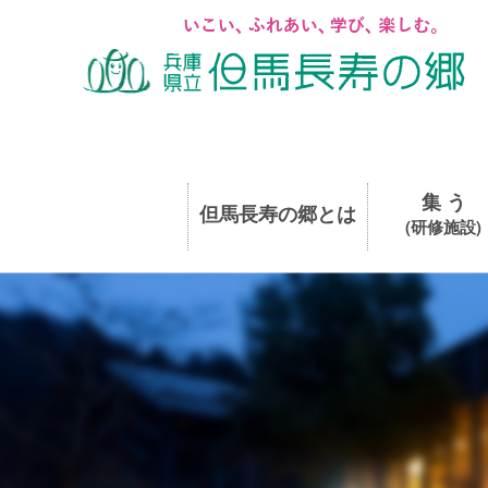
集 う
但馬長寿の郷とは
(研修施設)