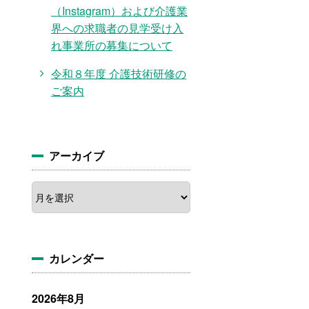
（Instagram）および介護業
界への求職者の見学受け入
れ事業所の募集について
令和８年度 介護技術研修の
ご案内
アーカイブ
ア
ー
カ
イ
ブ
カレンダー
2026年8月