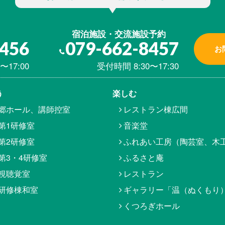
宿泊施設・交流施設予約
8456
079-662-8457
お
〜17:00
受付時間 8:30〜17:30
う
楽しむ
郷ホール、講師控室
レストラン棟広間
第1研修室
音楽堂
第2研修室
ふれあい工房（陶芸室、木
第3・4研修室
ふるさと庵
視聴覚室
レストラン
研修棟和室
ギャラリー「温（ぬくもり
くつろぎホール