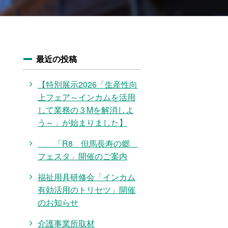
最近の投稿
【特別展示2026「生産性向
上フェア～インカムを活用
して業務の３Mを解消しよ
う～」が始まりました】
「R8 但馬長寿の郷
フェスタ」開催のご案内
福祉用具研修会「インカム
有効活用のトリセツ」開催
のお知らせ
介護事業所取材