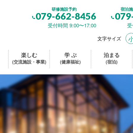
研修施設予約
宿泊施
079-662-8456
079
受付時間 9:00〜17:00
受
文字サイズ
楽しむ
学 ぶ
泊まる
(交流施設・事業)
(健康福祉)
(宿泊)