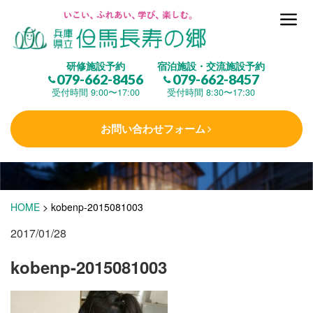
但馬長寿の郷とは
研修施設予約
宿泊施設・交流施設予約
079-662-8456
079-662-8457
集 う
(研修施設)
受付時間 9:00〜17:00
受付時間 8:30〜17:30
お問い合わせフォーム
楽しむ
(交流施設・事業)
学 ぶ
(健康福祉)
HOME
>
kobenp-2015081003
2017/01/28
泊まる
(宿泊)
kobenp-2015081003