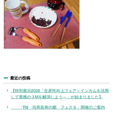
施設・料金
アクセス
最近の投稿
【特別展示2026「生産性向上フェア～インカムを活用
して業務の３Mを解消しよう～」が始まりました】
「R8 但馬長寿の郷 フェスタ」開催のご案内