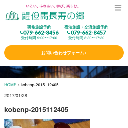
但馬長寿の郷とは
研修施設予約
宿泊施設・交流施設予約
079-662-8456
079-662-8457
集 う
(研修施設)
受付時間 9:00〜17:00
受付時間 8:30〜17:30
お問い合わせフォーム
楽しむ
(交流施設・事業)
学 ぶ
(健康福祉)
HOME
>
kobenp-2015112405
2017/01/28
泊まる
(宿泊)
kobenp-2015112405