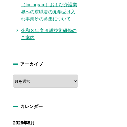
（Instagram）および介護業
界への求職者の見学受け入
れ事業所の募集について
令和８年度 介護技術研修の
ご案内
アーカイブ
ア
ー
カ
イ
ブ
カレンダー
2026年8月