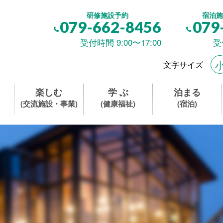
研修施設予約
宿泊施
079-662-8456
079
受付時間 9:00〜17:00
受
文字サイズ
楽しむ
学 ぶ
泊まる
(交流施設・事業)
(健康福祉)
(宿泊)