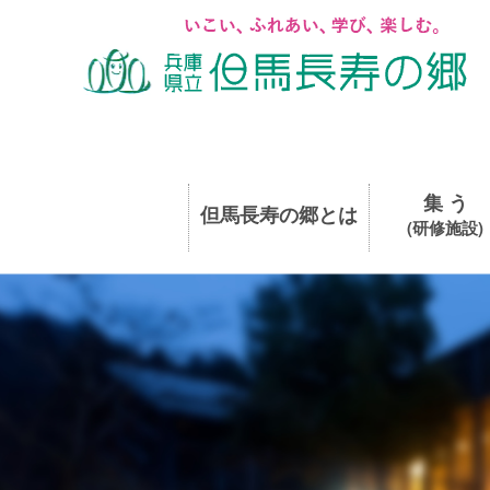
集 う
但馬長寿の郷とは
(研修施設)