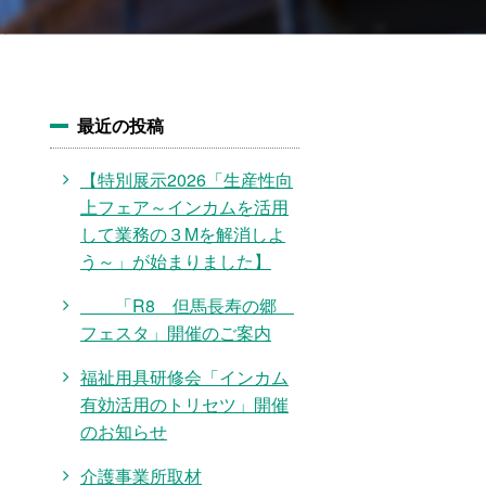
最近の投稿
【特別展示2026「生産性向
上フェア～インカムを活用
して業務の３Mを解消しよ
う～」が始まりました】
「R8 但馬長寿の郷
フェスタ」開催のご案内
福祉用具研修会「インカム
有効活用のトリセツ」開催
のお知らせ
介護事業所取材