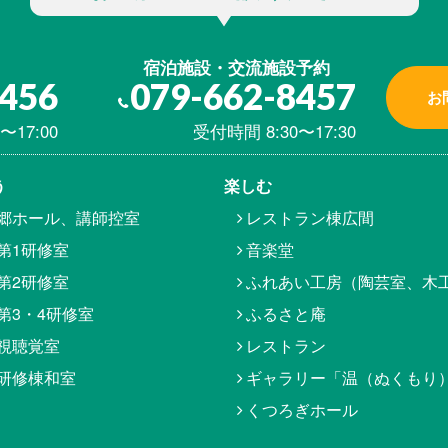
宿泊施設・交流施設予約
8456
079-662-8457
お
〜17:00
受付時間 8:30〜17:30
う
楽しむ
郷ホール、講師控室
レストラン棟広間
第1研修室
音楽堂
第2研修室
ふれあい工房（陶芸室、木
第3・4研修室
ふるさと庵
視聴覚室
レストラン
研修棟和室
ギャラリー「温（ぬくもり
くつろぎホール