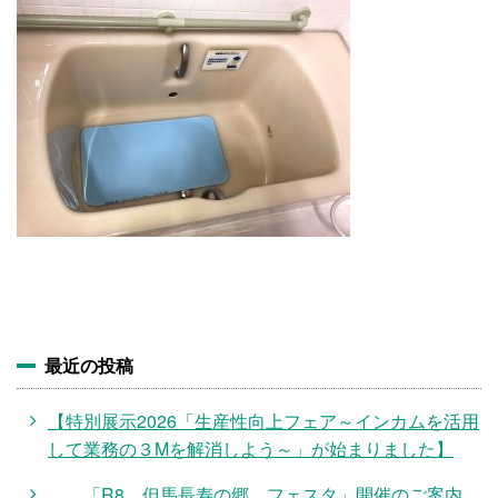
施設・料金
アクセス
最近の投稿
【特別展示2026「生産性向上フェア～インカムを活用
して業務の３Mを解消しよう～」が始まりました】
「R8 但馬長寿の郷 フェスタ」開催のご案内