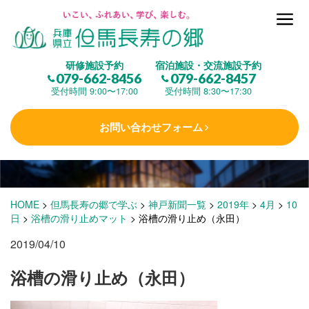
但馬長寿の郷とは
研修施設予約
宿泊施設・交流施設予約
079-662-8456
079-662-8457
集 う
(研修施設)
受付時間 9:00〜17:00
受付時間 8:30〜17:30
お問い合わせフォーム
楽しむ
(交流施設・事業)
学 ぶ
(健康福祉)
HOME
>
但馬長寿の郷で学ぶ
>
神戸新聞一覧
>
2019年
>
4月
>
10
日
>
浴槽の滑り止めマット
>
浴槽の滑り止め（永田）
2019/04/10
泊まる
(宿泊)
浴槽の滑り止め（永田）