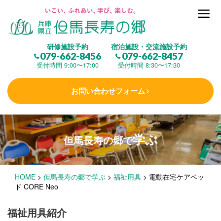
但馬長寿の郷とは
研修施設予約
宿泊施設・交流施設予約
079-662-8456
079-662-8457
集 う
(研修施設)
受付時間 9:00〜17:00
受付時間 8:30〜17:30
お問い合わせフォーム
楽しむ
(交流施設・事業)
学ぶ
但馬長寿の郷で
学 ぶ
(健康福祉)
HOME
>
但馬長寿の郷で学ぶ
>
福祉用具
>
電動在宅ケアベッ
泊まる
(宿泊)
ド CORE Neo
福祉用具紹介