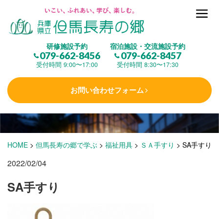
但馬長寿の郷とは
研修施設予約
宿泊施設・交流施設予約
079-662-8456
079-662-8457
集 う
(研修施設)
受付時間 9:00〜17:00
受付時間 8:30〜17:30
お問い合わせフォーム
楽しむ
(交流施設・事業)
学 ぶ
(健康福祉)
HOME
>
但馬長寿の郷で学ぶ
>
福祉用具
>
ＳＡ手すり
>
SA手すり
2022/02/04
泊まる
(宿泊)
SA手すり