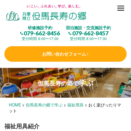
但馬長寿の郷とは
研修施設予約
宿泊施設・交流施設予約
079-662-8456
079-662-8457
集 う
(研修施設)
受付時間 9:00〜17:00
受付時間 8:30〜17:30
お問い合わせフォーム
楽しむ
(交流施設・事業)
学ぶ
但馬長寿の郷で
学 ぶ
(健康福祉)
HOME
>
但馬長寿の郷で学ぶ
>
福祉用具
>
おく楽ぴったりマ
泊まる
(宿泊)
ット
福祉用具紹介