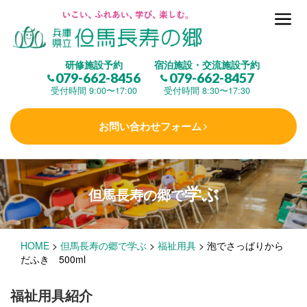
但馬長寿の郷とは
研修施設予約
宿泊施設・交流施設予約
079-662-8456
079-662-8457
集 う
(研修施設)
受付時間 9:00〜17:00
受付時間 8:30〜17:30
お問い合わせフォーム
楽しむ
(交流施設・事業)
学ぶ
但馬長寿の郷で
学 ぶ
(健康福祉)
HOME
>
但馬長寿の郷で学ぶ
>
福祉用具
>
泡でさっぱりから
泊まる
(宿泊)
だふき 500ml
福祉用具紹介