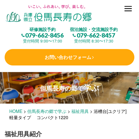
但馬長寿の郷とは
研修施設予約
宿泊施設・交流施設予約
079-662-8456
079-662-8457
集 う
(研修施設)
受付時間 9:00〜17:00
受付時間 8:30〜17:30
お問い合わせフォーム
楽しむ
(交流施設・事業)
学ぶ
但馬長寿の郷で
学 ぶ
(健康福祉)
HOME
>
但馬長寿の郷で学ぶ
>
福祉用具
>
浴槽台[ユクリア]
泊まる
(宿泊)
軽量タイプ コンパクト1220
福祉用具紹介