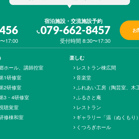
宿泊施設・交流施設予約
8456
079-662-8457
お
〜17:00
受付時間 8:30〜17:30
う
楽しむ
郷ホール、講師控室
レストラン棟広間
第1研修室
音楽堂
第2研修室
ふれあい工房（陶芸室、木
第3・4研修室
ふるさと庵
視聴覚室
レストラン
研修棟和室
ギャラリー「温（ぬくもり
くつろぎホール