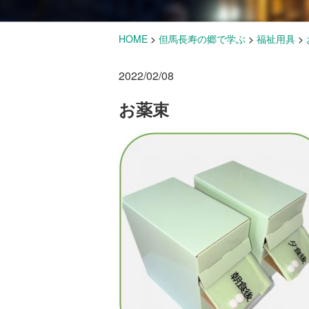
HOME
>
但馬長寿の郷で学ぶ
>
福祉用具
>
2022/02/08
お薬束