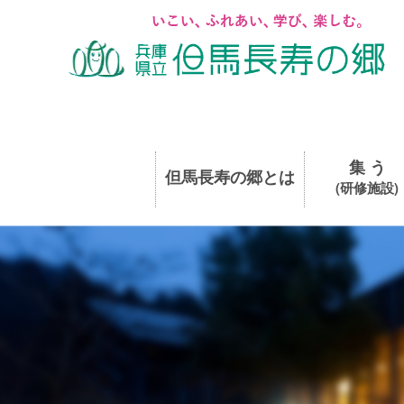
集 う
但馬長寿の郷とは
(研修施設)