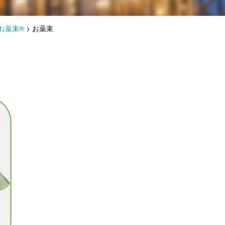
お薬束®
>
お薬束