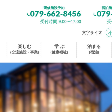
研修施設予約
宿泊施
079-662-8456
079
受付時間 9:00〜17:00
受
文字サイズ
楽しむ
学 ぶ
泊まる
(交流施設・事業)
(健康福祉)
(宿泊)