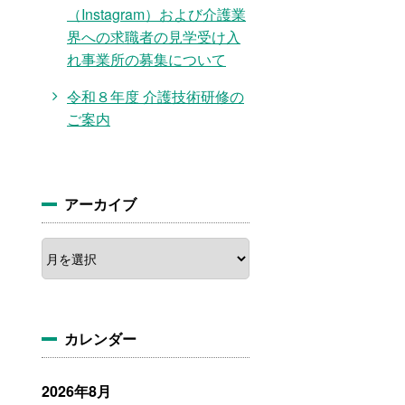
（Instagram）および介護業
界への求職者の見学受け入
れ事業所の募集について
令和８年度 介護技術研修の
ご案内
アーカイブ
ア
ー
カ
イ
ブ
カレンダー
2026年8月