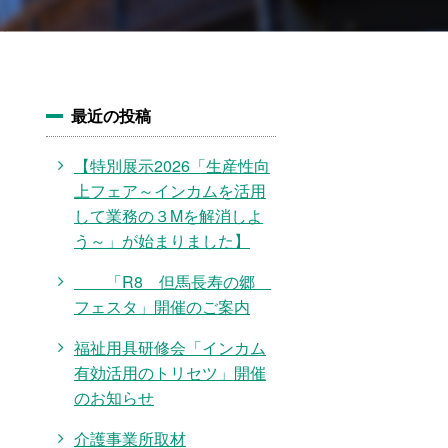
最近の投稿
【特別展示2026「生産性向
上フェア～インカムを活用
して業務の３Mを解消しよ
う～」が始まりました】
「R8 但馬長寿の郷
フェスタ」開催のご案内
福祉用具研修会「インカム
有効活用のトリセツ」開催
のお知らせ
介護事業所取材