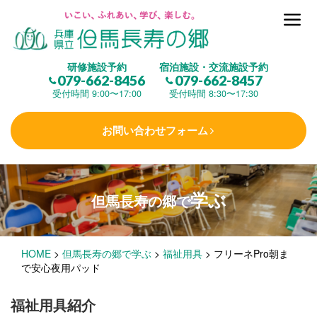
但馬長寿の郷とは
研修施設予約
宿泊施設・交流施設予約
079-662-8456
079-662-8457
集 う
(研修施設)
受付時間 9:00〜17:00
受付時間 8:30〜17:30
お問い合わせフォーム
楽しむ
(交流施設・事業)
学ぶ
但馬長寿の郷で
学 ぶ
(健康福祉)
HOME
>
但馬長寿の郷で学ぶ
>
福祉用具
>
フリーネPro朝ま
泊まる
(宿泊)
で安心夜用パッド
福祉用具紹介