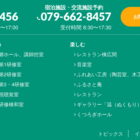
宿泊施設・交流施設予約
8456
079-662-8457
お
〜17:00
受付時間 8:30〜17:30
う
楽しむ
郷ホール、講師控室
レストラン棟広間
第1研修室
音楽堂
第2研修室
ふれあい工房（陶芸室、木
第3・4研修室
ふるさと庵
視聴覚室
レストラン
研修棟和室
ギャラリー「温（ぬくもり
くつろぎホール
トピックス
イ