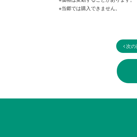
※当郷では購入できません。
次の