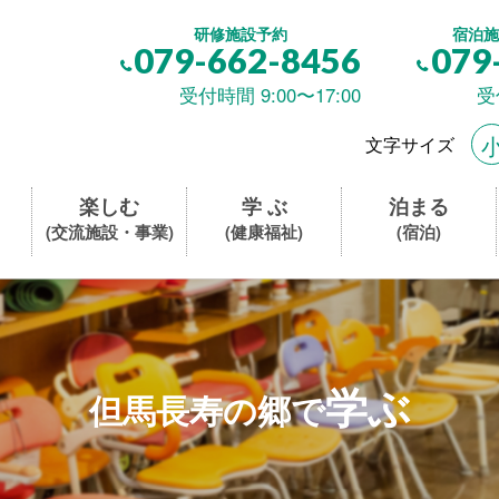
研修施設予約
宿泊施
079-662-8456
079
受付時間 9:00〜17:00
受
文字サイズ
楽しむ
学 ぶ
泊まる
(交流施設・事業)
(健康福祉)
(宿泊)
学ぶ
但馬長寿の郷で