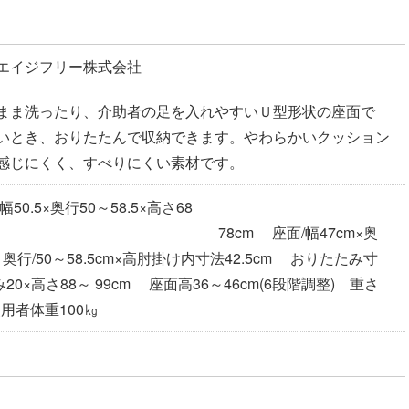
エイジフリー株式会社
まま洗ったり、介助者の足を入れやすいＵ型形状の座面で
いとき、おりたたんで収納できます。やわらかいクッション
感じにくく、すべりにくい素材です。
50.5×奥行50～58.5×高さ68
8cm 座面/幅47cm×奥
奥行/50～58.5cm×高肘掛け内寸法42.5cm おりたたみ寸
厚み20×高さ88～ 99cm 座面高36～46cm(6段階調整) 重さ
使用者体重100㎏