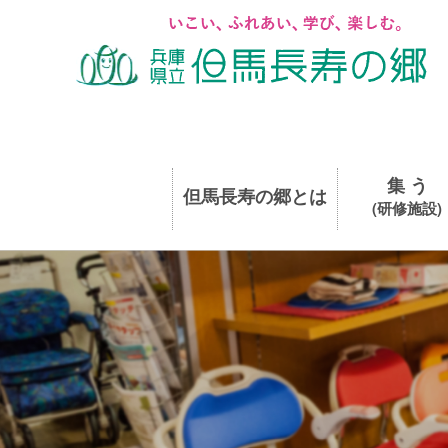
集 う
但馬長寿の郷とは
(研修施設)