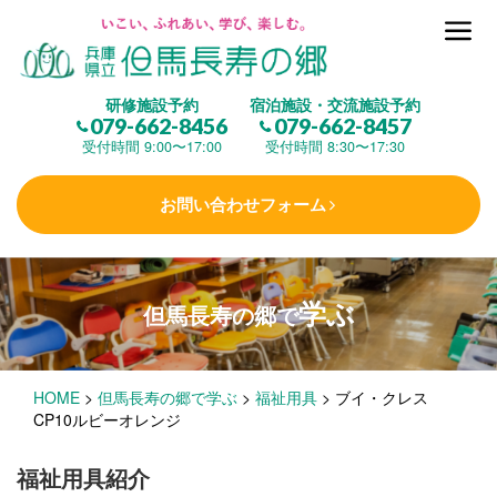
但馬長寿の郷とは
研修施設予約
宿泊施設・交流施設予約
079-662-8456
079-662-8457
集 う
(研修施設)
受付時間 9:00〜17:00
受付時間 8:30〜17:30
お問い合わせフォーム
楽しむ
(交流施設・事業)
学ぶ
但馬長寿の郷で
学 ぶ
(健康福祉)
HOME
>
但馬長寿の郷で学ぶ
>
福祉用具
>
ブイ・クレス
泊まる
(宿泊)
CP10ルビーオレンジ
福祉用具紹介