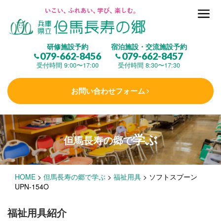
但馬長寿の郷とは
研修施設予約
宿泊施設・交流施設予約
079-662-8456
079-662-8457
集 う
(研修施設)
受付時間 9:00〜17:00
受付時間 8:30〜17:30
お問い合わせフォーム
楽しむ
(交流施設・事業)
学ぶ
但馬長寿の郷で
学 ぶ
(健康福祉)
HOME
>
但馬長寿の郷で学ぶ
>
福祉用具
>
ソフトスプーン
泊まる
(宿泊)
UPN-154O
福祉用具紹介