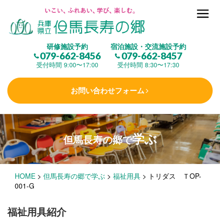
但馬長寿の郷とは
研修施設予約
宿泊施設・交流施設予約
079-662-8456
079-662-8457
集 う
(研修施設)
受付時間 9:00〜17:00
受付時間 8:30〜17:30
お問い合わせフォーム
楽しむ
(交流施設・事業)
学ぶ
但馬長寿の郷で
学 ぶ
(健康福祉)
HOME
>
但馬長寿の郷で学ぶ
>
福祉用具
>
トリダス ＴOP-
泊まる
(宿泊)
001-G
福祉用具紹介