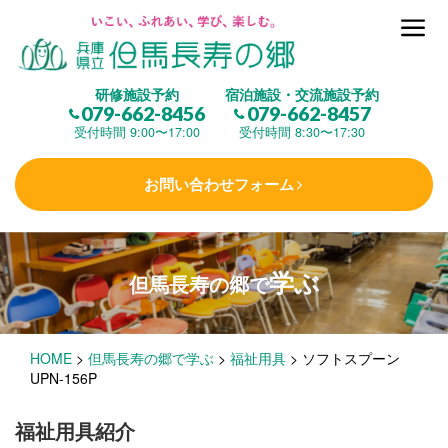
但馬長寿の郷とは
研修施設予約
宿泊施設・交流施設予約
079-662-8456
079-662-8457
集 う
(研修施設)
受付時間 9:00〜17:00
受付時間 8:30〜17:30
お問い合わせフォーム
楽しむ
(交流施設・事業)
学ぶ
但馬長寿の郷で
学 ぶ
(健康福祉)
HOME
>
但馬長寿の郷で学ぶ
>
福祉用具
>
ソフトスプーン
泊まる
(宿泊)
UPN-156P
福祉用具紹介