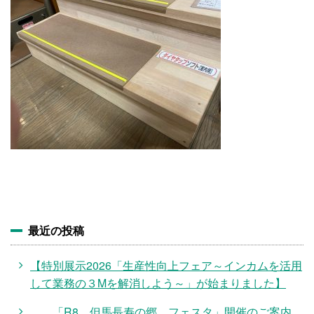
施設・料金
アクセス
最近の投稿
【特別展示2026「生産性向上フェア～インカムを活用
して業務の３Mを解消しよう～」が始まりました】
「R8 但馬長寿の郷 フェスタ」開催のご案内