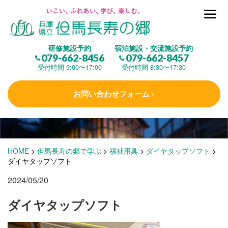
但馬長寿の郷とは
研修施設予約
宿泊施設・交流施設予約
079-662-8456
079-662-8457
集 う
(研修施設)
受付時間 9:00〜17:00
受付時間 8:30〜17:30
お問い合わせフォーム
楽しむ
(交流施設・事業)
学 ぶ
(健康福祉)
HOME
>
但馬長寿の郷で学ぶ
>
福祉用具
>
ダイヤタップソフト
>
ダイヤタップソフト
2024/05/20
泊まる
(宿泊)
ダイヤタップソフト