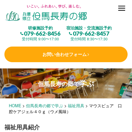
但馬長寿の郷とは
研修施設予約
宿泊施設・交流施設予約
079-662-8456
079-662-8457
集 う
(研修施設)
受付時間 9:00〜17:00
受付時間 8:30〜17:30
お問い合わせフォーム
楽しむ
(交流施設・事業)
学ぶ
但馬長寿の郷で
学 ぶ
(健康福祉)
HOME
>
但馬長寿の郷で学ぶ
>
福祉用具
>
マウスピュア 口
泊まる
(宿泊)
腔ケアジェル４０ｇ（ウメ風味）
福祉用具紹介