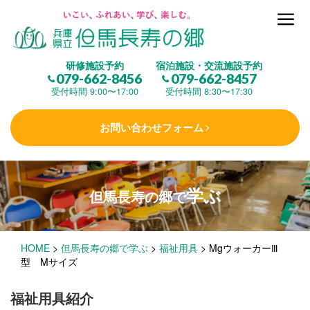
但馬長寿の郷とは
研修施設予約
宿泊施設・交流施設予約
079-662-8456
079-662-8457
集 う
(研修施設)
受付時間 9:00〜17:00
受付時間 8:30〜17:30
お問い合わせフォーム
楽しむ
(交流施設・事業)
学ぶ
但馬長寿の郷で
学 ぶ
(健康福祉)
HOME
>
但馬長寿の郷で学ぶ
>
福祉用具
>
MgウォーカーⅢ
泊まる
(宿泊)
型 Mサイズ
福祉用具紹介