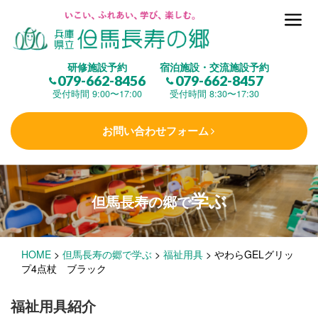
但馬長寿の郷とは
研修施設予約
宿泊施設・交流施設予約
079-662-8456
079-662-8457
集 う
(研修施設)
受付時間 9:00〜17:00
受付時間 8:30〜17:30
お問い合わせフォーム
楽しむ
(交流施設・事業)
学ぶ
但馬長寿の郷で
学 ぶ
(健康福祉)
HOME
>
但馬長寿の郷で学ぶ
>
福祉用具
>
やわらGELグリッ
泊まる
(宿泊)
プ4点杖 ブラック
福祉用具紹介