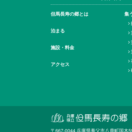
但馬⾧寿の郷とは
集
泊まる
施設・料金
アクセス
〒667-0044 兵庫県養父市八鹿町国木59