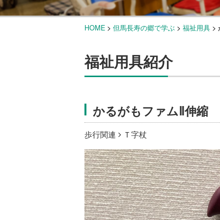
HOME
>
但馬長寿の郷で学ぶ
>
福祉用具
>
福祉用具紹介
かるがもファムⅡ伸縮
歩行関連
Ｔ字杖