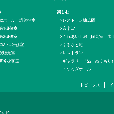
う
楽しむ
郷ホール、講師控室
レストラン棟広間
第1研修室
音楽堂
第2研修室
ふれあい工房（陶芸室、木
第3・4研修室
ふるさと庵
視聴覚室
レストラン
研修棟和室
ギャラリー「温（ぬくもり
くつろぎホール
トピックス
イ
4-10