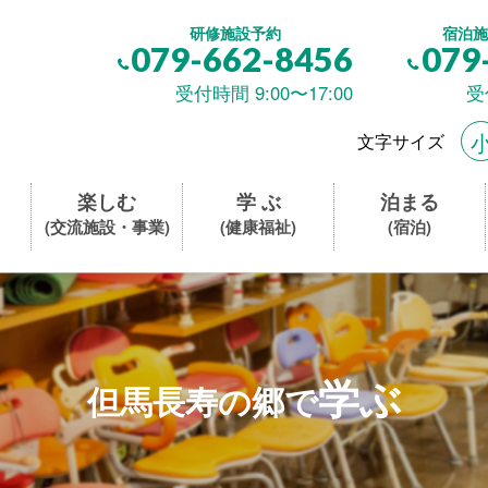
研修施設予約
宿泊施
079-662-8456
079
受付時間 9:00〜17:00
受
文字サイズ
楽しむ
学 ぶ
泊まる
(交流施設・事業)
(健康福祉)
(宿泊)
学ぶ
但馬長寿の郷で