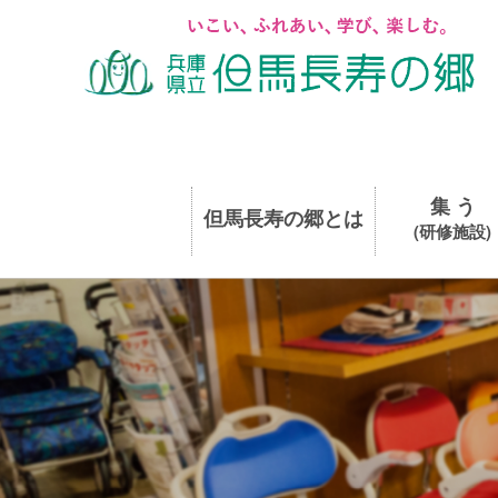
集 う
但馬長寿の郷とは
(研修施設)