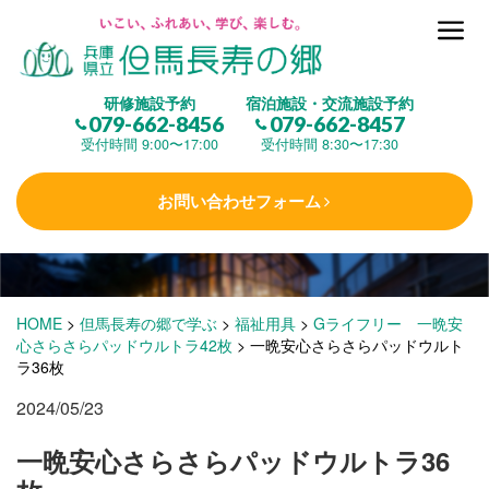
但馬長寿の郷とは
研修施設予約
宿泊施設・交流施設予約
079-662-8456
079-662-8457
集 う
(研修施設)
受付時間 9:00〜17:00
受付時間 8:30〜17:30
お問い合わせフォーム
楽しむ
(交流施設・事業)
学 ぶ
(健康福祉)
HOME
>
但馬長寿の郷で学ぶ
>
福祉用具
>
Gライフリー 一晩安
心さらさらパッドウルトラ42枚
>
一晩安心さらさらパッドウルト
ラ36枚
泊まる
(宿泊)
2024/05/23
一晩安心さらさらパッドウルトラ36