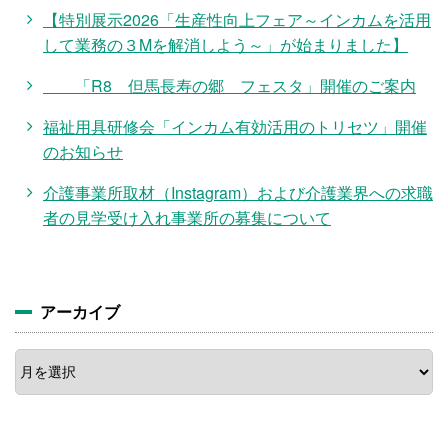
【特別展示2026「生産性向上フェア～インカムを活用
して業務の３Mを解消しよう～」が始まりました】
「R8 但馬長寿の郷 フェスタ」開催のご案内
福祉用具研修会「インカム有効活用のトリセツ」開催
のお知らせ
介護事業所取材（Instagram）および介護業界への求職
者の見学受け入れ事業所の募集について
アーカイブ
ア
ー
カ
イ
ブ