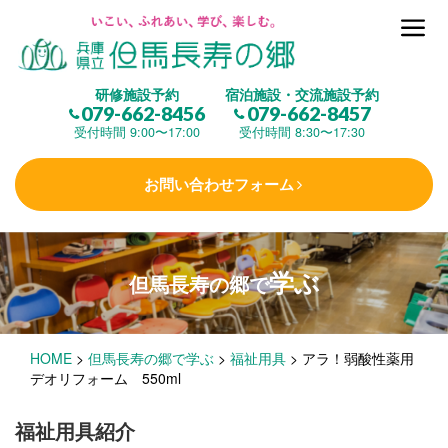
但馬長寿の郷とは
研修施設予約
宿泊施設・交流施設予約
079-662-8456
079-662-8457
集 う
(研修施設)
受付時間 9:00〜17:00
受付時間 8:30〜17:30
お問い合わせフォーム
楽しむ
(交流施設・事業)
学ぶ
但馬長寿の郷で
学 ぶ
(健康福祉)
HOME
>
但馬長寿の郷で学ぶ
>
福祉用具
>
アラ！弱酸性薬用
泊まる
(宿泊)
デオリフォーム 550ml
福祉用具紹介