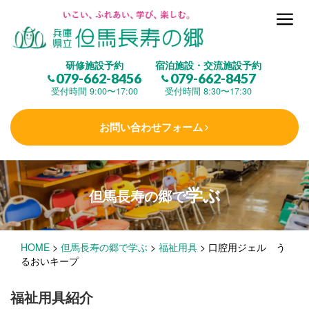
但馬長寿の郷とは
研修施設予約
宿泊施設・交流施設予約
079-662-8456
079-662-8457
集 う
(研修施設)
受付時間 9:00〜17:00
受付時間 8:30〜17:30
お問い合わせフォーム
楽しむ
(交流施設・事業)
学ぶ
但馬長寿の郷で
学 ぶ
(健康福祉)
HOME
>
但馬長寿の郷で学ぶ
>
福祉用具
>
口腔用ジェル う
泊まる
(宿泊)
るおいキープ
福祉用具紹介