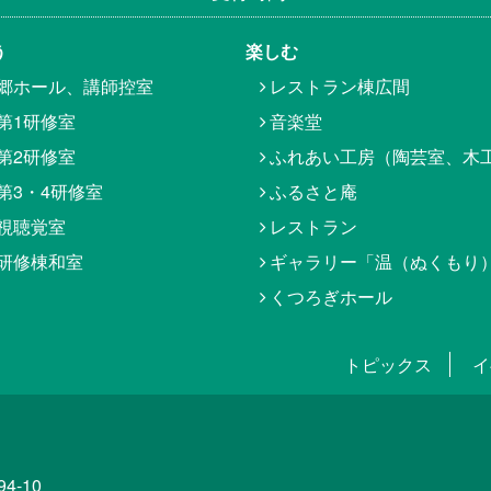
う
楽しむ
郷ホール、講師控室
レストラン棟広間
第1研修室
音楽堂
第2研修室
ふれあい工房（陶芸室、木
第3・4研修室
ふるさと庵
視聴覚室
レストラン
研修棟和室
ギャラリー「温（ぬくもり
くつろぎホール
トピックス
イ
4-10