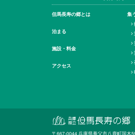
但馬⾧寿の郷とは
集
泊まる
施設・料金
アクセス
〒667-0044 兵庫県養父市八鹿町国木59