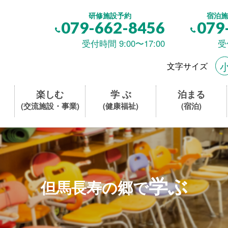
研修施設予約
宿泊施
079-662-8456
079
受付時間 9:00〜17:00
受
文字サイズ
楽しむ
学 ぶ
泊まる
(交流施設・事業)
(健康福祉)
(宿泊)
学ぶ
但馬長寿の郷で