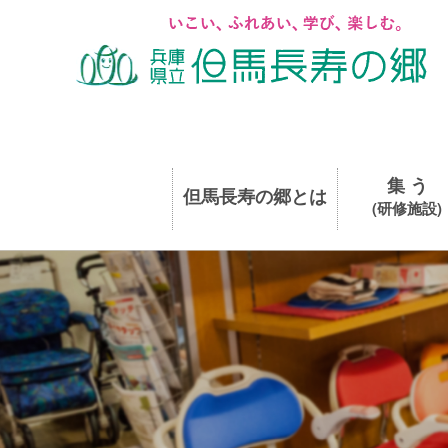
集 う
但馬長寿の郷とは
(研修施設)