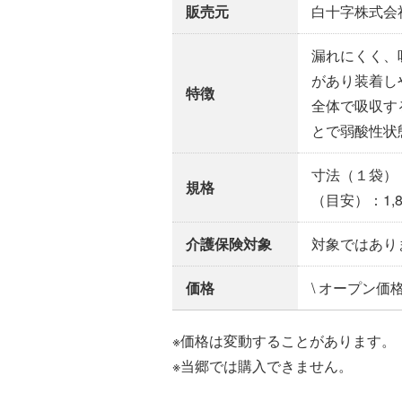
販売元
白十字株式会
漏れにくく、
があり装着し
特徴
全体で吸収す
とで弱酸性状
寸法（１袋）：高
規格
（目安）：1,
介護保険対象
対象ではあり
価格
\ オープン価
※価格は変動することがあります。
※当郷では購入できません。