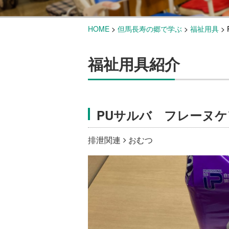
HOME
>
但馬長寿の郷で学ぶ
>
福祉用具
>
福祉用具紹介
PUサルバ フレーヌ
排泄関連
おむつ