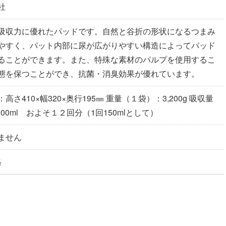
社
吸収力に優れたパッドです。自然と谷折の形状になるつまみ
やすく、パット内部に尿が広がりやすい構造によってパッド
ることができます。また、特殊な素材のパルプを使用するこ
態を保つことができ、抗菌・消臭効果が優れています。
さ410×幅320×奥行195㎜ 重量（１袋）：3,200g 吸収量
800ml およそ１２回分（1回150mlとして）
ません
格