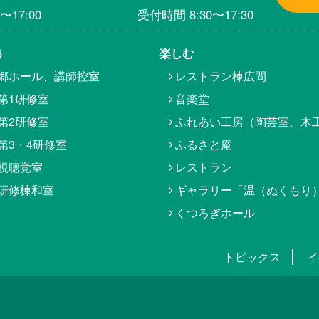
〜17:00
受付時間 8:30〜17:30
う
楽しむ
郷ホール、講師控室
レストラン棟広間
第1研修室
音楽堂
第2研修室
ふれあい工房（陶芸室、木
第3・4研修室
ふるさと庵
視聴覚室
レストラン
研修棟和室
ギャラリー「温（ぬくもり
くつろぎホール
トピックス
イ