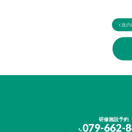
次の
研修施設予約
079-662-