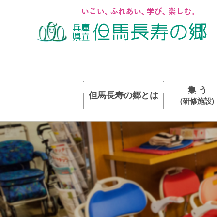
集 う
但馬長寿の郷とは
(研修施設)