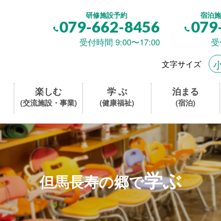
研修施設予約
宿泊施
079-662-8456
079
受付時間 9:00〜17:00
受
文字サイズ
楽しむ
学 ぶ
泊まる
(交流施設・事業)
(健康福祉)
(宿泊)
学ぶ
但馬長寿の郷で