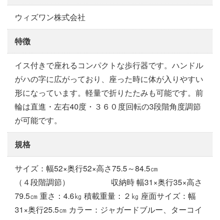
ウィズワン株式会社
特徴
イス付きで座れるコンパクトな歩行器です。ハンドル
がハの字に広がっており、座った時に体が入りやすい
形になっています。軽量で折りたたみも可能です。前
輪は直進・左右40度・３６０度回転の3段階角度調節
が可能です。
規格
サイズ：幅52×奥行52×高さ75.5～84.5㎝
（４段階調節） 収納時 幅31×奥行35×高さ
79.5㎝ 重さ：4.6㎏ 積載重量：２㎏ 座面サイズ：幅
31×奥行25.5㎝ カラー：ジャガードブルー、ターコイ