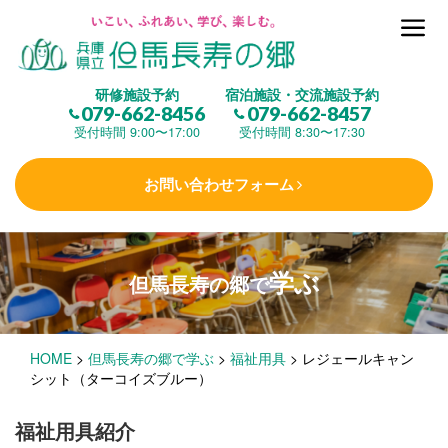
但馬長寿の郷とは
研修施設予約
宿泊施設・交流施設予約
079-662-8456
079-662-8457
集 う
(研修施設)
受付時間 9:00〜17:00
受付時間 8:30〜17:30
お問い合わせフォーム
楽しむ
(交流施設・事業)
学ぶ
但馬長寿の郷で
学 ぶ
(健康福祉)
HOME
>
但馬長寿の郷で学ぶ
>
福祉用具
>
レジェールキャン
泊まる
(宿泊)
シット（ターコイズブルー）
福祉用具紹介