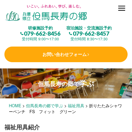
但馬長寿の郷とは
研修施設予約
宿泊施設・交流施設予約
079-662-8456
079-662-8457
集 う
(研修施設)
受付時間 9:00〜17:00
受付時間 8:30〜17:30
お問い合わせフォーム
楽しむ
(交流施設・事業)
学ぶ
但馬長寿の郷で
学 ぶ
(健康福祉)
HOME
>
但馬長寿の郷で学ぶ
>
福祉用具
>
折りたたみシャワ
泊まる
(宿泊)
ーベンチ FS フィット グリーン
福祉用具紹介