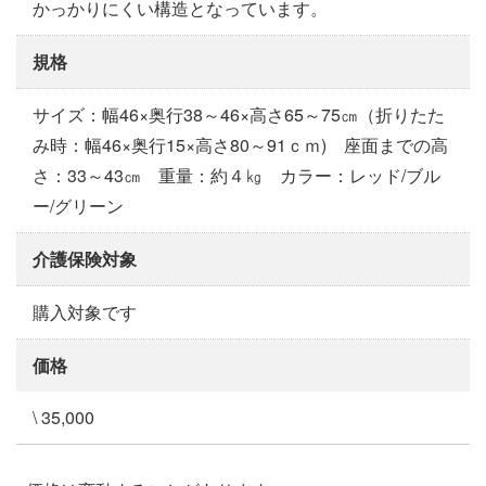
かっかりにくい構造となっています。
規格
サイズ：幅46×奥行38～46×高さ65～75㎝（折りたた
み時：幅46×奥行15×高さ80～91ｃｍ) 座面までの高
さ：33～43㎝ 重量：約４㎏ カラー：レッド/ブル
ー/グリーン
介護保険対象
購入対象です
価格
\ 35,000