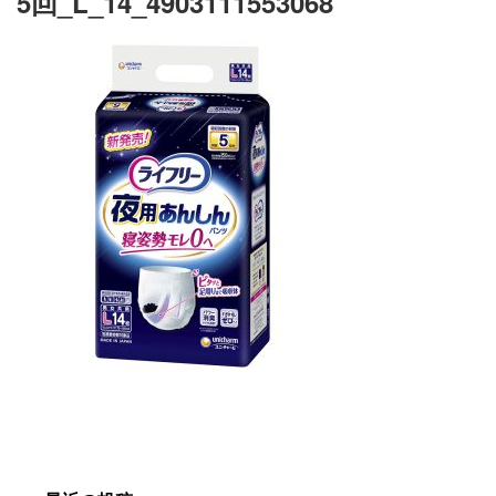
5回_L_14_4903111553068
施設・料金
アクセス