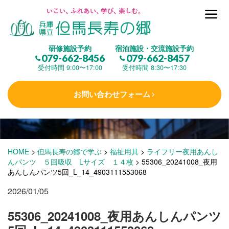
但馬長寿の郷とは
研修施設予約
宿泊施設・交流施設予約
079-662-8456
079-662-8457
集 う
(研修施設)
受付時間 9:00〜17:00
受付時間 8:30〜17:30
お問い合わせフォーム
楽しむ
(交流施設・事業)
学 ぶ
(健康福祉)
HOME
>
但馬長寿の郷で学ぶ
>
福祉用具
>
ライフリー夜用あんし
んパンツ ５回吸収 Lサイズ １４枚
>
55306_20241008_夜用
あんしんパンツ5回_L_14_4903111553068
泊まる
(宿泊)
2026/01/05
55306_20241008_夜用あんしんパンツ