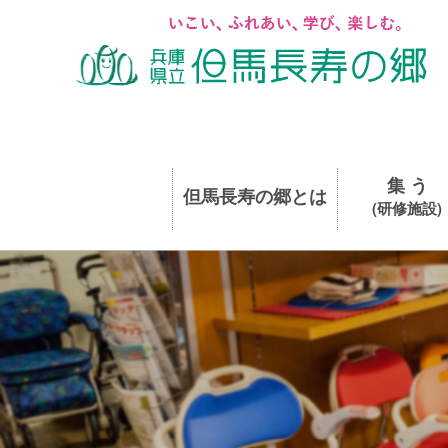
集 う
但馬長寿の郷とは
(研修施設)