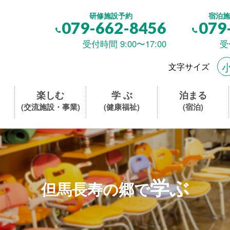
研修施設予約
宿泊施
079-662-8456
079
受付時間 9:00〜17:00
受
文字サイズ
楽しむ
学 ぶ
泊まる
(交流施設・事業)
(健康福祉)
(宿泊)
学ぶ
但馬長寿の郷で