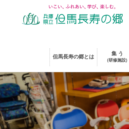
集 う
但馬長寿の郷とは
(研修施設)