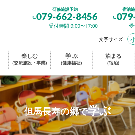
研修施設予約
宿泊施
079-662-8456
079
受付時間 9:00〜17:00
受
文字サイズ
楽しむ
学 ぶ
泊まる
(交流施設・事業)
(健康福祉)
(宿泊)
学ぶ
但馬長寿の郷で