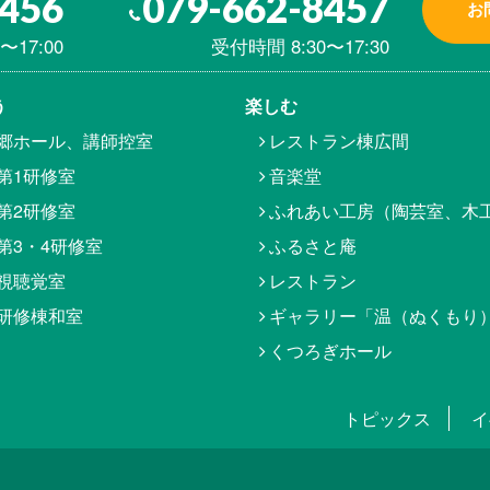
8456
079-662-8457
お
〜17:00
受付時間 8:30〜17:30
う
楽しむ
郷ホール、講師控室
レストラン棟広間
第1研修室
音楽堂
第2研修室
ふれあい工房（陶芸室、木
第3・4研修室
ふるさと庵
視聴覚室
レストラン
研修棟和室
ギャラリー「温（ぬくもり
くつろぎホール
トピックス
イ