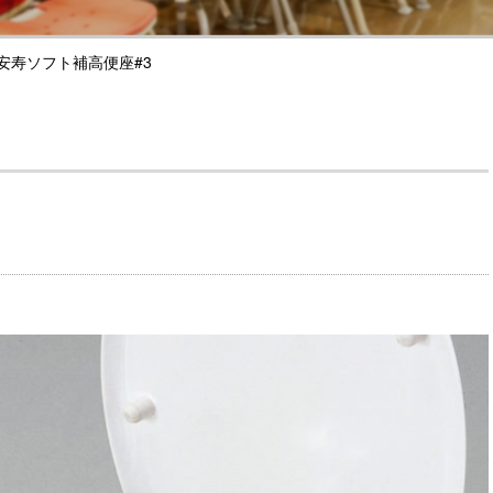
安寿ソフト補高便座#3