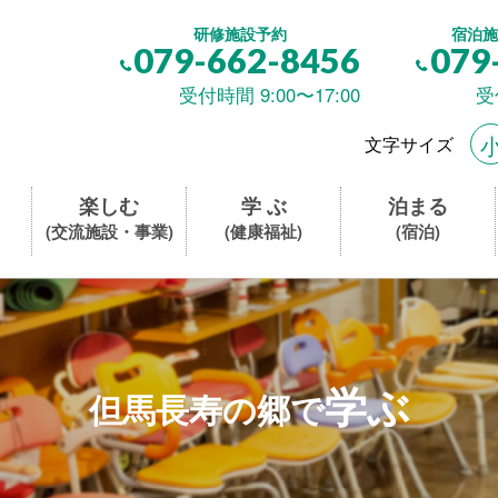
研修施設予約
宿泊施
079-662-8456
079
受付時間 9:00〜17:00
受
文字サイズ
楽しむ
学 ぶ
泊まる
(交流施設・事業)
(健康福祉)
(宿泊)
学ぶ
但馬長寿の郷で