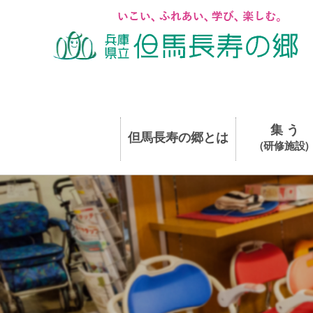
集 う
但馬長寿の郷とは
(研修施設)