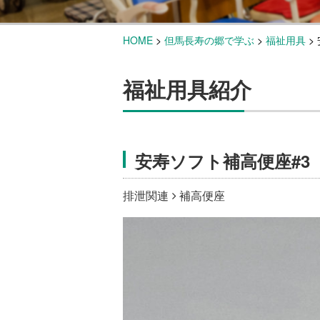
HOME
>
但馬長寿の郷で学ぶ
>
福祉用具
>
福祉用具紹介
安寿ソフト補高便座#3
排泄関連
補高便座