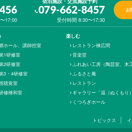
宿泊施設・交流施設予約
8456
079-662-8457
お
〜17:00
受付時間 8:30〜17:30
う
楽しむ
郷ホール、講師控室
レストラン棟広間
第1研修室
音楽堂
第2研修室
ふれあい工房（陶芸室、木
第3・4研修室
ふるさと庵
視聴覚室
レストラン
研修棟和室
ギャラリー「温（ぬくもり
くつろぎホール
トピックス
イ