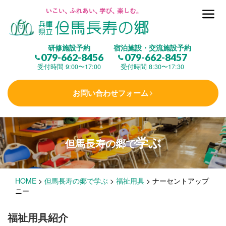
但馬長寿の郷とは
研修施設予約
宿泊施設・交流施設予約
079-662-8456
079-662-8457
集 う
(研修施設)
受付時間 9:00〜17:00
受付時間 8:30〜17:30
お問い合わせフォーム
楽しむ
(交流施設・事業)
学ぶ
但馬長寿の郷で
学 ぶ
(健康福祉)
HOME
>
但馬長寿の郷で学ぶ
>
福祉用具
>
ナーセントアップ
泊まる
(宿泊)
ニー
福祉用具紹介