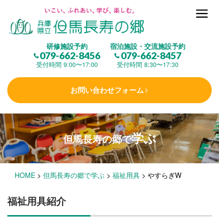
但馬長寿の郷とは
研修施設予約
宿泊施設・交流施設予約
079-662-8456
079-662-8457
集 う
(研修施設)
受付時間 9:00〜17:00
受付時間 8:30〜17:30
お問い合わせフォーム
楽しむ
(交流施設・事業)
学ぶ
但馬長寿の郷で
学 ぶ
(健康福祉)
HOME
>
但馬長寿の郷で学ぶ
>
福祉用具
>
やすらぎW
泊まる
(宿泊)
福祉用具紹介