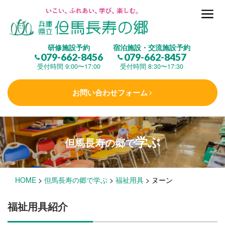
但馬長寿の郷とは
研修施設予約
宿泊施設・交流施設予約
079-662-8456
079-662-8457
集 う
(研修施設)
受付時間 9:00〜17:00
受付時間 8:30〜17:30
お問い合わせフォーム
楽しむ
(交流施設・事業)
学ぶ
但馬長寿の郷で
学 ぶ
(健康福祉)
HOME
>
但馬長寿の郷で学ぶ
>
福祉用具
>
ヌーン
泊まる
(宿泊)
福祉用具紹介