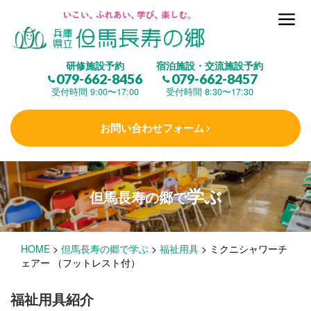
但馬長寿の郷とは
研修施設予約
宿泊施設・交流施設予約
079-662-8456
079-662-8457
集 う
(研修施設)
受付時間 9:00〜17:00
受付時間 8:30〜17:30
お問い合わせフォーム
楽しむ
(交流施設・事業)
学ぶ
但馬長寿の郷で
学 ぶ
(健康福祉)
HOME
>
但馬長寿の郷で学ぶ
>
福祉用具
>
ミクニシャワーチ
泊まる
(宿泊)
ェアー （フットレスト付）
福祉用具紹介