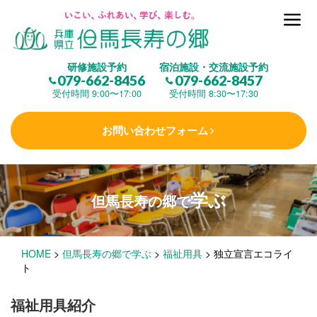
但馬長寿の郷とは
研修施設予約
宿泊施設・交流施設予約
079-662-8456
079-662-8457
集 う
(研修施設)
受付時間 9:00〜17:00
受付時間 8:30〜17:30
お問い合わせフォーム
楽しむ
(交流施設・事業)
学ぶ
但馬長寿の郷で
学 ぶ
(健康福祉)
HOME
>
但馬長寿の郷で学ぶ
>
福祉用具
>
独立宣言エコライ
泊まる
(宿泊)
ト
福祉用具紹介