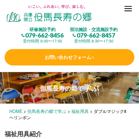
但馬長寿の郷とは
研修施設予約
宿泊施設・交流施設予約
079-662-8456
079-662-8457
集 う
(研修施設)
受付時間 9:00〜17:00
受付時間 8:30〜17:30
お問い合わせフォーム
楽しむ
(交流施設・事業)
学ぶ
但馬長寿の郷で
学 ぶ
(健康福祉)
HOME
>
但馬長寿の郷で学ぶ
>
福祉用具
>
ダブルマジックⅡ
泊まる
(宿泊)
ヘリンボン
福祉用具紹介