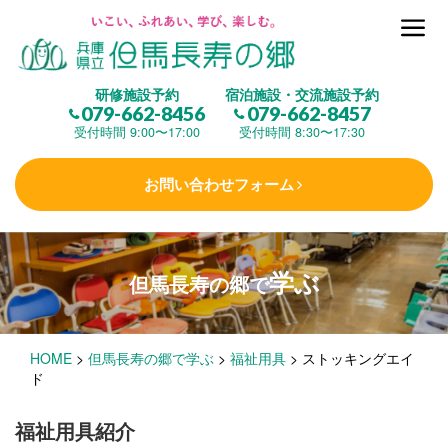
但馬長寿の郷とは
研修施設予約
宿泊施設・交流施設予約
079-662-8456
079-662-8457
集 う
(研修施設)
受付時間 9:00〜17:00
受付時間 8:30〜17:30
お問い合わせフォーム
楽しむ
(交流施設・事業)
学ぶ
但馬長寿の郷で
学 ぶ
(健康福祉)
HOME
>
但馬長寿の郷で学ぶ
>
福祉用具
>
ストッキングエイ
泊まる
(宿泊)
ド
福祉用具紹介