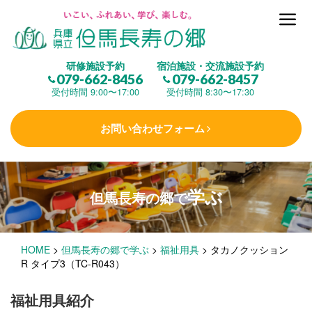
但馬長寿の郷とは
研修施設予約
宿泊施設・交流施設予約
079-662-8456
079-662-8457
集 う
(研修施設)
受付時間 9:00〜17:00
受付時間 8:30〜17:30
お問い合わせフォーム
楽しむ
(交流施設・事業)
学ぶ
但馬長寿の郷で
学 ぶ
(健康福祉)
HOME
>
但馬長寿の郷で学ぶ
>
福祉用具
>
タカノクッション
泊まる
(宿泊)
R タイプ3（TC-R043）
福祉用具紹介