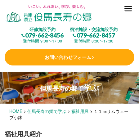
但馬長寿の郷とは
研修施設予約
宿泊施設・交流施設予約
079-662-8456
079-662-8457
集 う
(研修施設)
受付時間 9:00〜17:00
受付時間 8:30〜17:30
お問い合わせフォーム
楽しむ
(交流施設・事業)
学ぶ
但馬長寿の郷で
学 ぶ
(健康福祉)
HOME
>
但馬長寿の郷で学ぶ
>
福祉用具
>
１１㎝リムウェー
泊まる
(宿泊)
ブ小鉢
福祉用具紹介